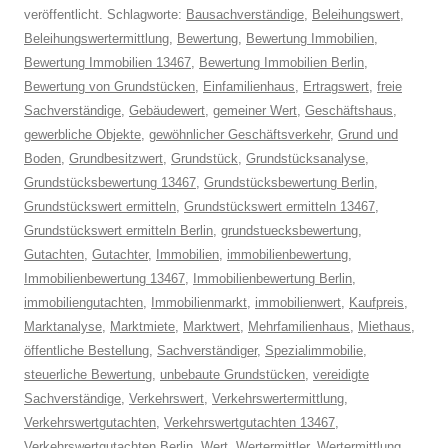
veröffentlicht. Schlagworte:
Bausachverständige
,
Beleihungswert
,
Beleihungswertermittlung
,
Bewertung
,
Bewertung Immobilien
,
Bewertung Immobilien 13467
,
Bewertung Immobilien Berlin
,
Bewertung von Grundstücken
,
Einfamilienhaus
,
Ertragswert
,
freie
Sachverständige
,
Gebäudewert
,
gemeiner Wert
,
Geschäftshaus
,
gewerbliche Objekte
,
gewöhnlicher Geschäftsverkehr
,
Grund und
Boden
,
Grundbesitzwert
,
Grundstück
,
Grundstücksanalyse
,
Grundstücksbewertung 13467
,
Grundstücksbewertung Berlin
,
Grundstückswert ermitteln
,
Grundstückswert ermitteln 13467
,
Grundstückswert ermitteln Berlin
,
grundstuecksbewertung
,
Gutachten
,
Gutachter
,
Immobilien
,
immobilienbewertung
,
Immobilienbewertung 13467
,
Immobilienbewertung Berlin
,
immobiliengutachten
,
Immobilienmarkt
,
immobilienwert
,
Kaufpreis
,
Marktanalyse
,
Marktmiete
,
Marktwert
,
Mehrfamilienhaus
,
Miethaus
,
öffentliche Bestellung
,
Sachverständiger
,
Spezialimmobilie
,
steuerliche Bewertung
,
unbebaute Grundstücken
,
vereidigte
Sachverständige
,
Verkehrswert
,
Verkehrswertermittlung
,
Verkehrswertgutachten
,
Verkehrswertgutachten 13467
,
Verkehrswertgutachten Berlin
,
Wert
,
Wertermittler
,
Wertermittlung
,