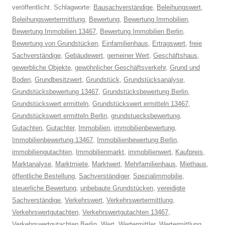
veröffentlicht. Schlagworte:
Bausachverständige
,
Beleihungswert
,
Beleihungswertermittlung
,
Bewertung
,
Bewertung Immobilien
,
Bewertung Immobilien 13467
,
Bewertung Immobilien Berlin
,
Bewertung von Grundstücken
,
Einfamilienhaus
,
Ertragswert
,
freie
Sachverständige
,
Gebäudewert
,
gemeiner Wert
,
Geschäftshaus
,
gewerbliche Objekte
,
gewöhnlicher Geschäftsverkehr
,
Grund und
Boden
,
Grundbesitzwert
,
Grundstück
,
Grundstücksanalyse
,
Grundstücksbewertung 13467
,
Grundstücksbewertung Berlin
,
Grundstückswert ermitteln
,
Grundstückswert ermitteln 13467
,
Grundstückswert ermitteln Berlin
,
grundstuecksbewertung
,
Gutachten
,
Gutachter
,
Immobilien
,
immobilienbewertung
,
Immobilienbewertung 13467
,
Immobilienbewertung Berlin
,
immobiliengutachten
,
Immobilienmarkt
,
immobilienwert
,
Kaufpreis
,
Marktanalyse
,
Marktmiete
,
Marktwert
,
Mehrfamilienhaus
,
Miethaus
,
öffentliche Bestellung
,
Sachverständiger
,
Spezialimmobilie
,
steuerliche Bewertung
,
unbebaute Grundstücken
,
vereidigte
Sachverständige
,
Verkehrswert
,
Verkehrswertermittlung
,
Verkehrswertgutachten
,
Verkehrswertgutachten 13467
,
Verkehrswertgutachten Berlin
,
Wert
,
Wertermittler
,
Wertermittlung
,