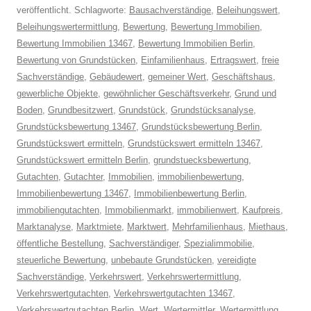
veröffentlicht. Schlagworte:
Bausachverständige
,
Beleihungswert
,
Beleihungswertermittlung
,
Bewertung
,
Bewertung Immobilien
,
Bewertung Immobilien 13467
,
Bewertung Immobilien Berlin
,
Bewertung von Grundstücken
,
Einfamilienhaus
,
Ertragswert
,
freie
Sachverständige
,
Gebäudewert
,
gemeiner Wert
,
Geschäftshaus
,
gewerbliche Objekte
,
gewöhnlicher Geschäftsverkehr
,
Grund und
Boden
,
Grundbesitzwert
,
Grundstück
,
Grundstücksanalyse
,
Grundstücksbewertung 13467
,
Grundstücksbewertung Berlin
,
Grundstückswert ermitteln
,
Grundstückswert ermitteln 13467
,
Grundstückswert ermitteln Berlin
,
grundstuecksbewertung
,
Gutachten
,
Gutachter
,
Immobilien
,
immobilienbewertung
,
Immobilienbewertung 13467
,
Immobilienbewertung Berlin
,
immobiliengutachten
,
Immobilienmarkt
,
immobilienwert
,
Kaufpreis
,
Marktanalyse
,
Marktmiete
,
Marktwert
,
Mehrfamilienhaus
,
Miethaus
,
öffentliche Bestellung
,
Sachverständiger
,
Spezialimmobilie
,
steuerliche Bewertung
,
unbebaute Grundstücken
,
vereidigte
Sachverständige
,
Verkehrswert
,
Verkehrswertermittlung
,
Verkehrswertgutachten
,
Verkehrswertgutachten 13467
,
Verkehrswertgutachten Berlin
,
Wert
,
Wertermittler
,
Wertermittlung
,